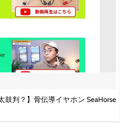
太鼓判？】骨伝導イヤホン SeaHorse
！