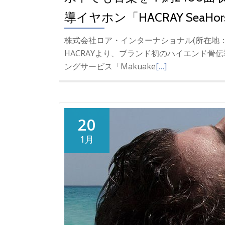
導イヤホン「HACRAY SeaHo
株式会社ロア・インターナショナル(所在地：東
HACRAYより、ブランド初のハイエンド骨伝
ングサービス「Makuake
[…]
20
1月