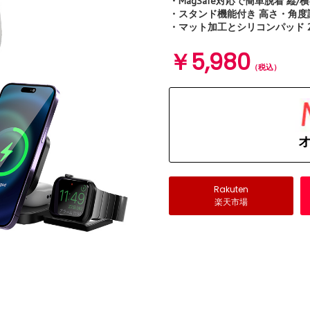
・MagSafe対応で簡単脱着 縦
・スタンド機能付き 高さ・角度
・マット加工とシリコンパッド 
￥5,980
（税込）
オ
Rakuten
楽天市場