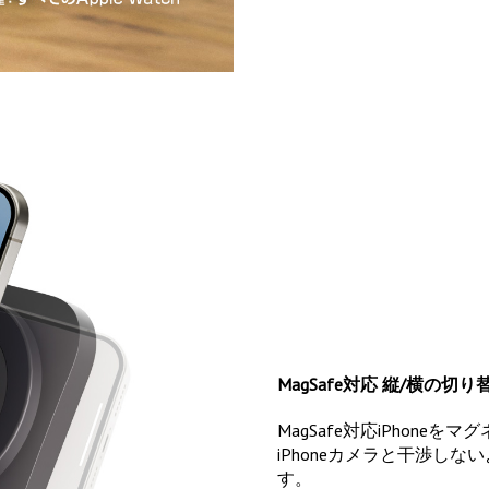
MagSafe対応 縦/横の切
MagSafe対応iPhon
iPhoneカメラと干渉し
す。