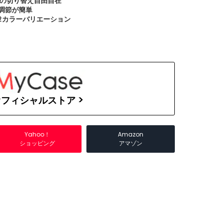
/横の切り替え自由自在
調節が簡単
2カラーバリエーション
フィシャルストア >
Yahoo！
Amazon
ショッピング
アマゾン