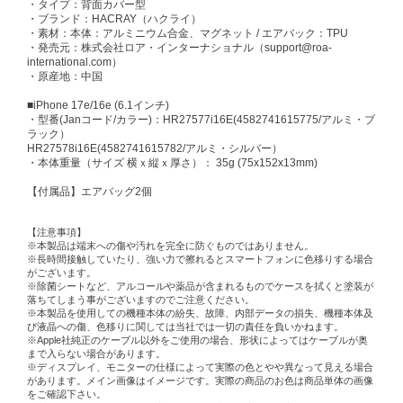
・タイプ：背面カバー型
・ブランド：HACRAY（ハクライ）
・素材：本体：アルミニウム合金、マグネット / エアバック：TPU
・発売元：株式会社ロア・インターナショナル（support@roa-
international.com）
・原産地：中国
■iPhone 17e/16e (6.1インチ)
・型番(Janコード/カラー)：HR27577i16E(4582741615775/アルミ・ブ
ラック）
HR27578i16E(4582741615782/アルミ・シルバー）
・本体重量（サイズ 横ｘ縦ｘ厚さ）： 35g (75x152x13mm)
【付属品】エアバッグ2個
【注意事項】
※本製品は端末への傷や汚れを完全に防ぐものではありません。
※長時間接触していたり、強い力で擦れるとスマートフォンに色移りする場合
がございます。
※除菌シートなど、アルコールや薬品が含まれるものでケースを拭くと塗装が
落ちてしまう事がございますのでご注意ください。
※本製品を使用しての機種本体の紛失、故障、内部データの損失、機種本体及
び液晶への傷、色移りに関しては当社では一切の責任を負いかねます。
※Apple社純正のケーブル以外をご使用の場合、形状によってはケーブルが奥
まで入らない場合があります。
※ディスプレイ、モニターの仕様によって実際の色とやや異なって見える場合
があります。メイン画像はイメージです。実際の商品のお色は商品単体の画像
をご確認下さい。