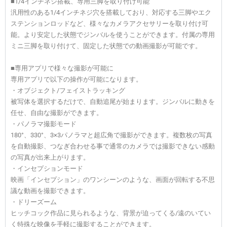
■1/4インチネジ搭載、専用三脚を取り付け可能
汎用性のある1/4インチネジ穴を搭載しており、対応する三脚やエク
ステンションロッドなど、様々なカメラアクセサリーを取り付け可
能。より安定した状態でジンバルを使うことができます。付属の専用
ミニ三脚を取り付けて、固定した状態での動画撮影が可能です。
■専用アプリで様々な撮影が可能に
専用アプリで以下の操作が可能になります。
・オブジェクト/フェイストラッキング
被写体を選択するだけで、自動追尾が始まります。ジンバルに動きを
任せ、自由な撮影ができます。
・パノラマ撮影モード
180°、330°、3×3パノラマと超広角で撮影ができます。複数枚の写真
を自動撮影、つなぎ合わせる事で通常のカメラでは撮影できない感動
の写真が出来上がります。
・インセプションモード
映画「インセプション」のワンシーンのような、画面が回転する不思
議な動画を撮影できます。
・ドリーズーム
ヒッチコック作品に見られるような、背景が迫ってくる/遠のいてい
く特殊な映像を手軽に撮影することができます。