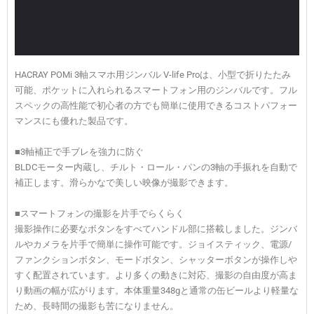
HACRAY POMi 3軸スマホ用ジンバル V-life Proは、小型で折りたたみ
可能、ポケットに入れられるスマートフォン用のジンバルです。フル
スペックの高性能で初心者の方でも簡単に使用できるコストパフォー
マンスにも優れた製品です。
■3軸補正で手ブレを強力に防ぐ
BLDCモーター内蔵し、チルト・ロール・パンの3軸の手振れを自動で
補正します。滑らかなで美しい映像が撮影できます。
■スマートフォンの撮影を片手でらくらく
撮影操作に必要なボタンをすべてハンドル部に搭載しました。ジンバ
ルやカメラを片手で簡単に操作可能です。ジョイスティック、電源/
ファンクションボタン、モードボタン、シャッターボタンが操作しや
すく配置されています。より多くの動きに対応、撮影の自由度が高ま
り動画の幅が広がります。本体重量348gと通常の缶ビールより軽量な
ため、長時間の撮影も苦になりません。