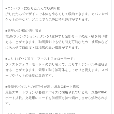
■コンパクトに折りたたんで収納可能
折りたたみ式デザインで本体を小さくして収納できます。カバンやポ
ケットの中など、どこにでも気軽に持ち運びができます。
■素早い縦/横の切り替え
電源/ファンクションボタンを1度押すと撮影モードの縦・横を切り替
えることができます。動画撮影中も切り替え可能なため、被写体など
にあわせて自由度・臨場感の高い撮影ができます。
■よりすばやく追従「ファストフォローモード」
ファストフォローモードへの切り替えで、より早くジンバルを追従さ
せることができます。素早く動く被写体をしっかりと捉えます。スポ
ーツやペットの撮影に最適です。
■最新デバイスとの相互性が高いUSB-Cポート搭載
最新スマートフォンや各種デバイスに採用されている統一規格USB-C
ポート搭載。充電用のコードを何種類も持つ煩わしさから解放されま
す。